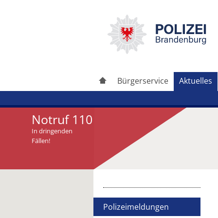
Bürgerservice
Aktuelles
Notruf 110
In dringenden
Fällen!
Artikel drucken
Artikel weiterleiten
Polizeimeldungen