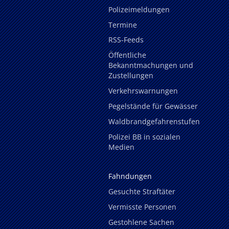
Polizeimeldungen
Termine
RSS-Feeds
Öffentliche
Bekanntmachungen und
Zustellungen
Verkehrswarnungen
Pegelstände für Gewässer
Waldbrandgefahrenstufen
Polizei BB in sozialen
Medien
Fahndungen
Gesuchte Straftäter
Vermisste Personen
Gestohlene Sachen