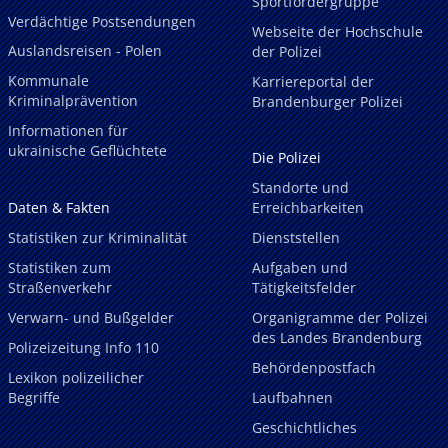
Sportfördergruppe
Verdächtige Postsendungen
Webseite der Hochschule
Auslandsreisen - Polen
der Polizei
Kommunale
Karriereportal der
Kriminalprävention
Brandenburger Polizei
Informationen für
ukrainische Geflüchtete
Die Polizei
Standorte und
Daten & Fakten
Erreichbarkeiten
Statistiken zur Kriminalität
Dienststellen
Statistiken zum
Aufgaben und
Straßenverkehr
Tätigkeitsfelder
Verwarn- und Bußgelder
Organigramme der Polizei
des Landes Brandenburg
Polizeizeitung Info 110
Behördenpostfach
Lexikon polizeilicher
Begriffe
Laufbahnen
Geschichtliches