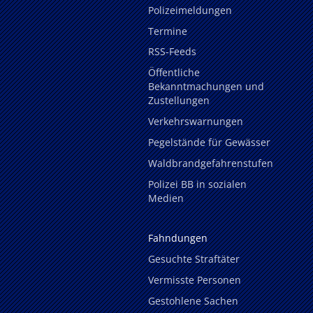
Polizeimeldungen
Termine
RSS-Feeds
Öffentliche
Bekanntmachungen und
Zustellungen
Verkehrswarnungen
Pegelstände für Gewässer
Waldbrandgefahrenstufen
Polizei BB in sozialen
Medien
Fahndungen
Gesuchte Straftäter
Vermisste Personen
Gestohlene Sachen