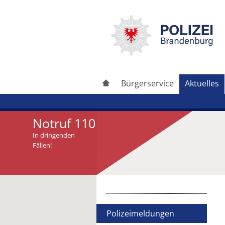
Bürgerservice
Aktuelles
Notruf 110
In dringenden
Fällen!
Artikel drucken
Artikel weiterleiten
Polizeimeldungen