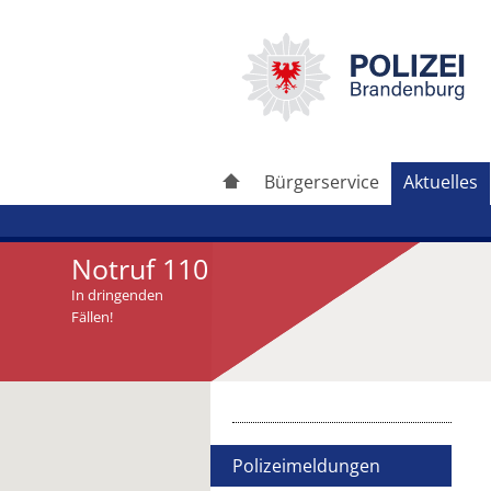
Bürgerservice
Aktuelles
Notruf 110
In dringenden
Fällen!
Artikel drucken
Artikel weiterleiten
Polizeimeldungen