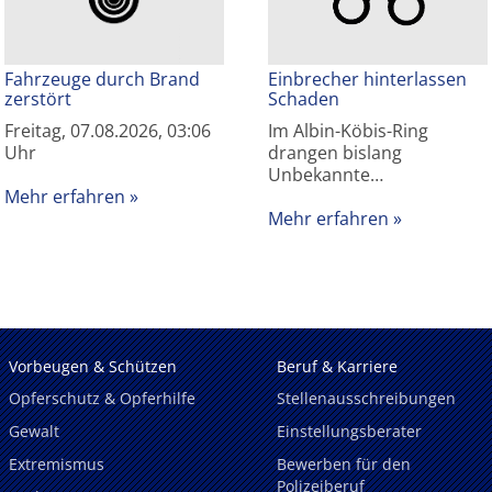
Fahrzeuge durch Brand
Einbrecher hinterlassen
zerstört
Schaden
Freitag, 07.08.2026, 03:06
Im Albin-Köbis-Ring
Uhr
drangen bislang
Unbekannte…
Mehr erfahren
Mehr erfahren
Vorbeugen & Schützen
Beruf & Karriere
Opferschutz & Opferhilfe
Stellenausschreibungen
Gewalt
Einstellungsberater
Extremismus
Bewerben für den
Polizeiberuf