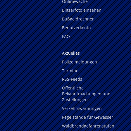
Onlinewache
Blitzerfoto einsehen
Bußgeldrechner
Benutzerkonto
FAQ
Aktuelles
Polizeimeldungen
Termine
RSS-Feeds
Öffentliche
Bekanntmachungen und
Zustellungen
Verkehrswarnungen
Pegelstände für Gewässer
Waldbrandgefahrenstufen