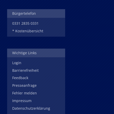
Bürgertelefon
0331 2835 0331
* Kostenübersicht
Wichtige Links
Login
Barrierefreiheit
Feedback
Presseanfrage
Fehler melden
Impressum
Datenschutzerklärung