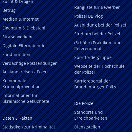
Sucht & Drogen
Rangliste für Bewerber
Betrug
Polizei BB Vlog
Medien & Internet
Ausbildung bei der Polizei
Eigentum & Diebstahl
Studium bei der Polizei
Straßenverkehr
(Schüler) Praktikum und
Digitale Elternabende
Referendariat
Fundmunition
Sportfördergruppe
Verdächtige Postsendungen
Webseite der Hochschule
Auslandsreisen - Polen
der Polizei
Kommunale
Karriereportal der
Kriminalprävention
Brandenburger Polizei
Informationen für
ukrainische Geflüchtete
Die Polizei
Standorte und
Daten & Fakten
Erreichbarkeiten
Statistiken zur Kriminalität
Dienststellen