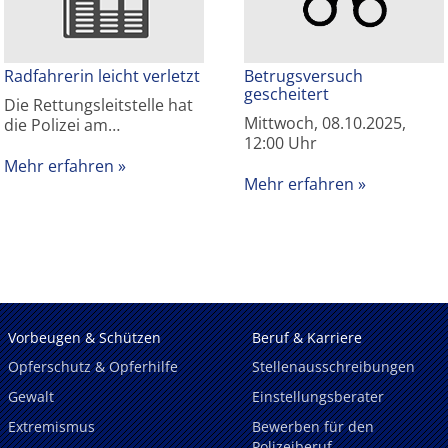
Radfahrerin leicht verletzt
Betrugsversuch
gescheitert
Die Rettungsleitstelle hat
Mittwoch, 08.10.2025,
die Polizei am…
12:00 Uhr
Mehr erfahren
Mehr erfahren
Vorbeugen & Schützen
Beruf & Karriere
Opferschutz & Opferhilfe
Stellenausschreibungen
Gewalt
Einstellungsberater
Extremismus
Bewerben für den
Polizeiberuf