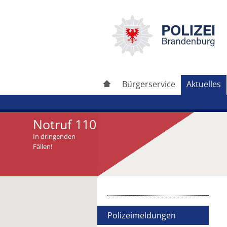
Bürgerservice
Aktuelles
Notruf 110
In dringenden
Fällen!
Artikel drucken
Artikel weiterleiten
Polizeimeldungen