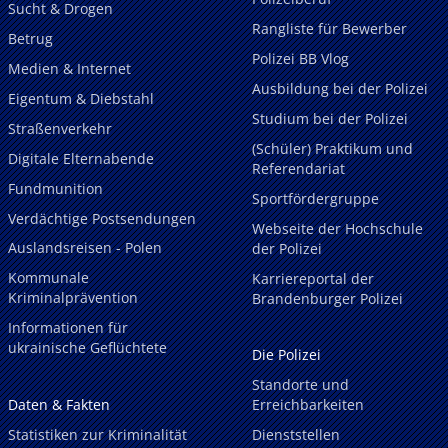
Sucht & Drogen
Rangliste für Bewerber
Betrug
Polizei BB Vlog
Medien & Internet
Ausbildung bei der Polizei
Eigentum & Diebstahl
Studium bei der Polizei
Straßenverkehr
(Schüler) Praktikum und
Digitale Elternabende
Referendariat
Fundmunition
Sportfördergruppe
Verdächtige Postsendungen
Webseite der Hochschule
Auslandsreisen - Polen
der Polizei
Kommunale
Karriereportal der
Kriminalprävention
Brandenburger Polizei
Informationen für
ukrainische Geflüchtete
Die Polizei
Standorte und
Daten & Fakten
Erreichbarkeiten
Statistiken zur Kriminalität
Dienststellen