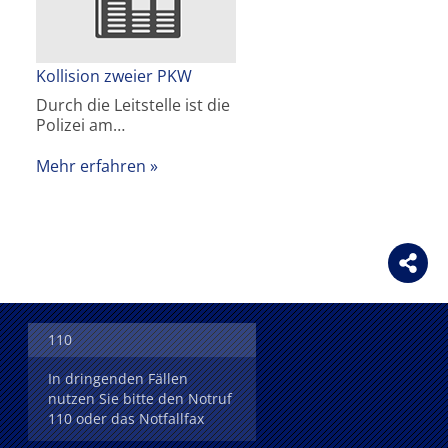
Kollision zweier PKW
Durch die Leitstelle ist die
Polizei am…
Mehr erfahren
110
In dringenden Fällen
nutzen Sie bitte den Notruf
110 oder das Notfallfax