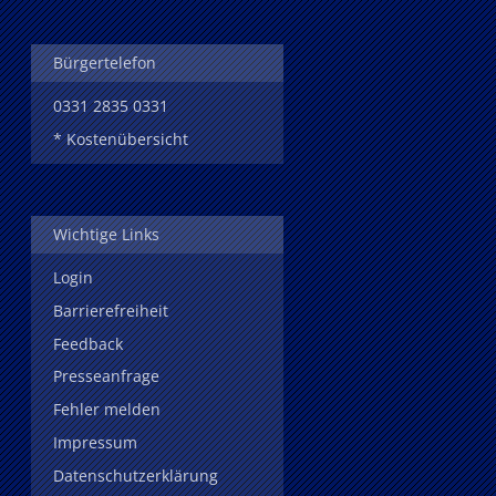
Bürgertelefon
0331 2835 0331
* Kostenübersicht
Wichtige Links
Login
Barrierefreiheit
Feedback
Presseanfrage
Fehler melden
Impressum
Datenschutzerklärung