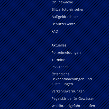
Onlinewache
Blitzerfoto einsehen
Bußgeldrechner
Benutzerkonto
FAQ
Aktuelles
Polizeimeldungen
Termine
RSS-Feeds
Öffentliche
Bekanntmachungen und
Zustellungen
Verkehrswarnungen
Pegelstände für Gewässer
Waldbrandgefahrenstufen