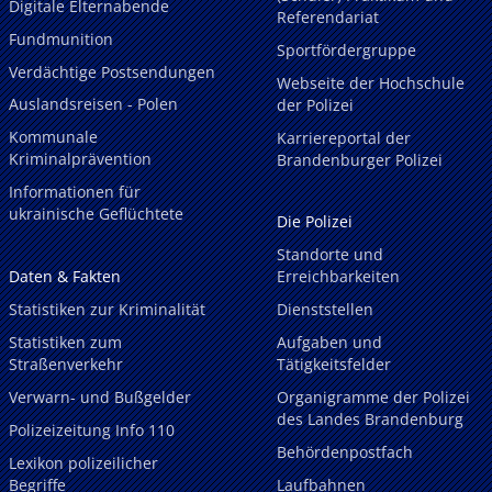
Digitale Elternabende
Referendariat
Fundmunition
Sportfördergruppe
Verdächtige Postsendungen
Webseite der Hochschule
Auslandsreisen - Polen
der Polizei
Kommunale
Karriereportal der
Kriminalprävention
Brandenburger Polizei
Informationen für
ukrainische Geflüchtete
Die Polizei
Standorte und
Daten & Fakten
Erreichbarkeiten
Statistiken zur Kriminalität
Dienststellen
Statistiken zum
Aufgaben und
Straßenverkehr
Tätigkeitsfelder
Verwarn- und Bußgelder
Organigramme der Polizei
des Landes Brandenburg
Polizeizeitung Info 110
Behördenpostfach
Lexikon polizeilicher
Begriffe
Laufbahnen