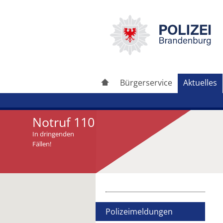
Bürgerservice
Aktuelles
Notruf 110
In dringenden
Fällen!
Artikel drucken
Artikel weiterleiten
Polizeimeldungen