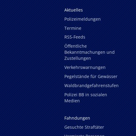
Aktuelles
Polizeimeldungen
Termine
RSS-Feeds
Öffentliche
Bekanntmachungen und
Zustellungen
Verkehrswarnungen
Pegelstände für Gewässer
Waldbrandgefahrenstufen
Polizei BB in sozialen
Medien
Fahndungen
Gesuchte Straftäter