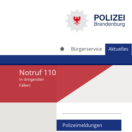
Bürgerservice
Aktuelles
Notruf 110
In dringenden
Fällen!
Artikel drucken
Artikel weiterleiten
Polizeimeldungen