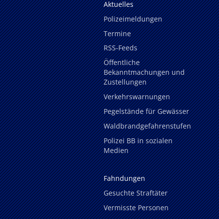
Aktuelles
Polizeimeldungen
Termine
RSS-Feeds
Öffentliche
Bekanntmachungen und
Zustellungen
Verkehrswarnungen
Pegelstände für Gewässer
Waldbrandgefahrenstufen
Polizei BB in sozialen
Medien
Fahndungen
Gesuchte Straftäter
Vermisste Personen