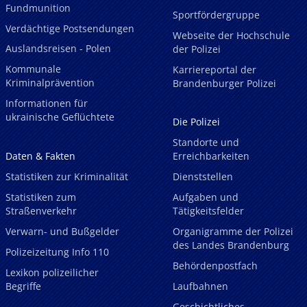
Fundmunition
Sportfördergruppe
Verdächtige Postsendungen
Webseite der Hochschule
Auslandsreisen - Polen
der Polizei
Kommunale
Karriereportal der
Kriminalprävention
Brandenburger Polizei
Informationen für
ukrainische Geflüchtete
Die Polizei
Standorte und
Daten & Fakten
Erreichbarkeiten
Statistiken zur Kriminalität
Dienststellen
Statistiken zum
Aufgaben und
Straßenverkehr
Tätigkeitsfelder
Verwarn- und Bußgelder
Organigramme der Polizei
des Landes Brandenburg
Polizeizeitung Info 110
Behördenpostfach
Lexikon polizeilicher
Begriffe
Laufbahnen
Geschichtliches