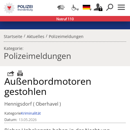
Notruf 110
/
/
Startseite
Aktuelles
Polizeimeldungen
Kategorie:
Polizeimeldungen
Außenbordmotoren
gestohlen
Hennigsdorf
Oberhavel
Kategorie
Kriminalität
Datum
13.05.2026