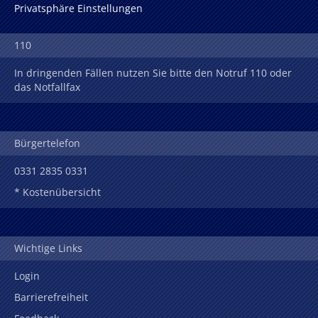
Privatsphäre Einstellungen
110
In dringenden Fällen nutzen Sie bitte den Notruf 110 oder
das Notfallfax
Bürgertelefon
0331 2835 0331
* Kostenübersicht
Wichtige Links
Login
Barrierefreiheit