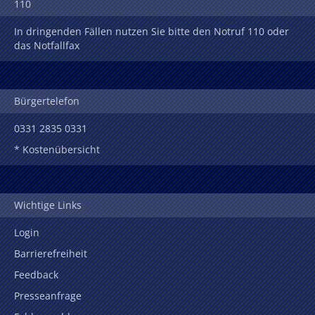
110
In dringenden Fällen nutzen Sie bitte den Notruf 110 oder
das Notfallfax
Bürgertelefon
0331 2835 0331
* Kostenübersicht
Wichtige Links
Login
Barrierefreiheit
Feedback
Presseanfrage