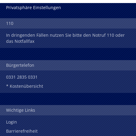
Privatsphäre Einstellungen
110
In dringenden Fällen nutzen Sie bitte den Notruf 110 oder
das Notfallfax
Bürgertelefon
0331 2835 0331
* Kostenübersicht
Wichtige Links
Login
Barrierefreiheit