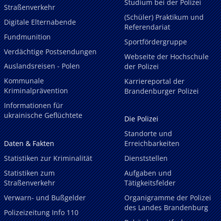
Studium bei der Polizei
Straßenverkehr
(Schüler) Praktikum und
Digitale Elternabende
Referendariat
Fundmunition
Sportfördergruppe
Verdächtige Postsendungen
Webseite der Hochschule
Auslandsreisen - Polen
der Polizei
Kommunale
Karriereportal der
Kriminalprävention
Brandenburger Polizei
Informationen für
ukrainische Geflüchtete
Die Polizei
Standorte und
Daten & Fakten
Erreichbarkeiten
Statistiken zur Kriminalität
Dienststellen
Statistiken zum
Aufgaben und
Straßenverkehr
Tätigkeitsfelder
Verwarn- und Bußgelder
Organigramme der Polizei
des Landes Brandenburg
Polizeizeitung Info 110