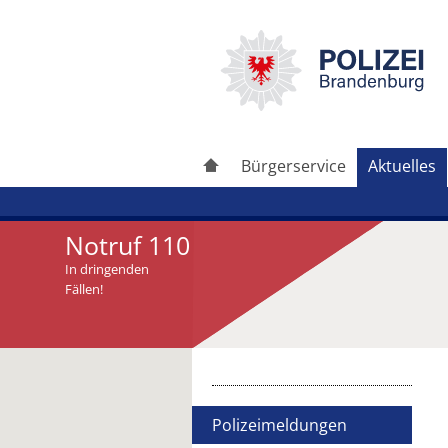
Bürgerservice
Aktuelles
Notruf 110
In dringenden
Fällen!
Artikel drucken
Artikel weiterleiten
Polizeimeldungen