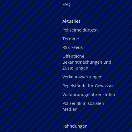
FAQ
Aktuelles
Polizeimeldungen
Termine
RSS-Feeds
Öffentliche
Bekanntmachungen und
Zustellungen
Verkehrswarnungen
Pegelstände für Gewässer
Waldbrandgefahrenstufen
Polizei BB in sozialen
Medien
Fahndungen