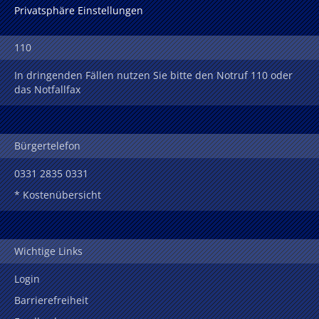
Privatsphäre Einstellungen
110
In dringenden Fällen nutzen Sie bitte den Notruf 110 oder
das Notfallfax
Bürgertelefon
0331 2835 0331
* Kostenübersicht
Wichtige Links
Login
Barrierefreiheit