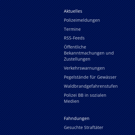
Aktuelles
Polizeimeldungen
Termine
RSS-Feeds
Öffentliche
Bekanntmachungen und
Zustellungen
Verkehrswarnungen
Pegelstände für Gewässer
Waldbrandgefahrenstufen
Polizei BB in sozialen
Medien
Fahndungen
Gesuchte Straftäter