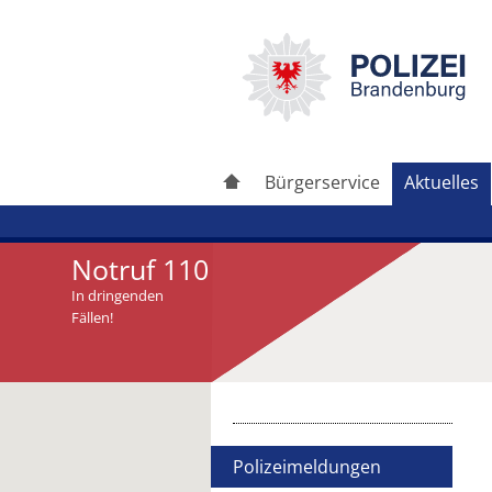
Bürgerservice
Aktuelles
Notruf 110
In dringenden
Fällen!
Artikel drucken
Artikel weiterleiten
Polizeimeldungen