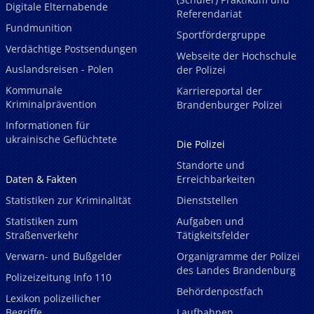
Digitale Elternabende
Referendariat
Fundmunition
Sportfördergruppe
Verdächtige Postsendungen
Webseite der Hochschule
Auslandsreisen - Polen
der Polizei
Kommunale
Karriereportal der
Kriminalprävention
Brandenburger Polizei
Informationen für
ukrainische Geflüchtete
Die Polizei
Standorte und
Daten & Fakten
Erreichbarkeiten
Statistiken zur Kriminalität
Dienststellen
Statistiken zum
Aufgaben und
Straßenverkehr
Tätigkeitsfelder
Verwarn- und Bußgelder
Organigramme der Polizei
des Landes Brandenburg
Polizeizeitung Info 110
Behördenpostfach
Lexikon polizeilicher
Begriffe
Laufbahnen