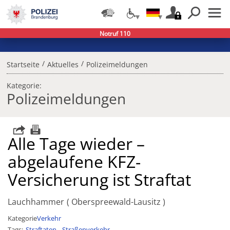
Notruf 110
/
/
Startseite
Aktuelles
Polizeimeldungen
Kategorie:
Polizeimeldungen
Alle Tage wieder –
abgelaufene KFZ-
Versicherung ist Straftat
Lauchhammer
Oberspreewald-Lausitz
Kategorie
Verkehr
Tags
Straftaten
Straßenverkehr