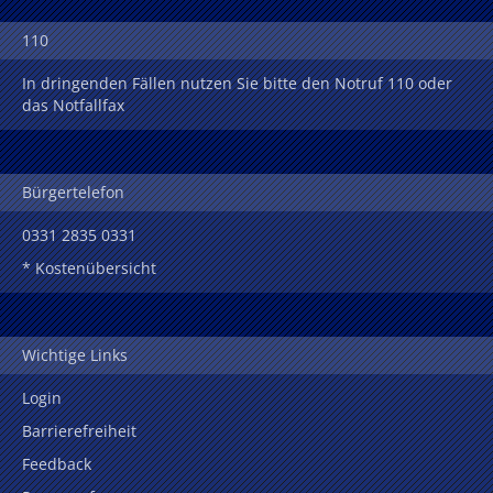
110
In dringenden Fällen nutzen Sie bitte den Notruf 110 oder
das Notfallfax
Bürgertelefon
0331 2835 0331
* Kostenübersicht
Wichtige Links
Login
Barrierefreiheit
Feedback