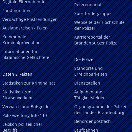
Digitale Elternabende
Referendariat
Fundmunition
Sportfördergruppe
Verdächtige Postsendungen
Webseite der Hochschule
Auslandsreisen - Polen
der Polizei
Kommunale
Karriereportal der
Kriminalprävention
Brandenburger Polizei
Informationen für
ukrainische Geflüchtete
Die Polizei
Standorte und
Daten & Fakten
Erreichbarkeiten
Statistiken zur Kriminalität
Dienststellen
Statistiken zum
Aufgaben und
Straßenverkehr
Tätigkeitsfelder
Verwarn- und Bußgelder
Organigramme der Polizei
des Landes Brandenburg
Polizeizeitung Info 110
Behördenpostfach
Lexikon polizeilicher
Begriffe
Laufbahnen