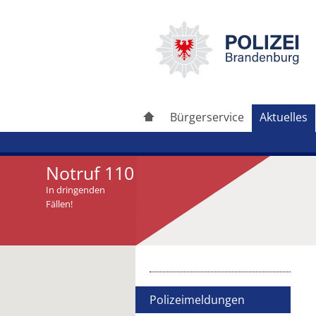
Bürgerservice
Aktuelles
Notruf 110
In dringenden
Fällen!
Artikel drucken
Artikel weiterleiten
Polizeimeldungen