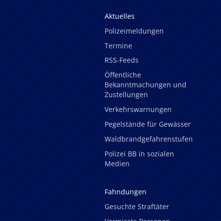
Aktuelles
Polizeimeldungen
Termine
RSS-Feeds
Öffentliche
Bekanntmachungen und
Zustellungen
Verkehrswarnungen
Pegelstände für Gewässer
Waldbrandgefahrenstufen
Polizei BB in sozialen
Medien
Fahndungen
Gesuchte Straftäter