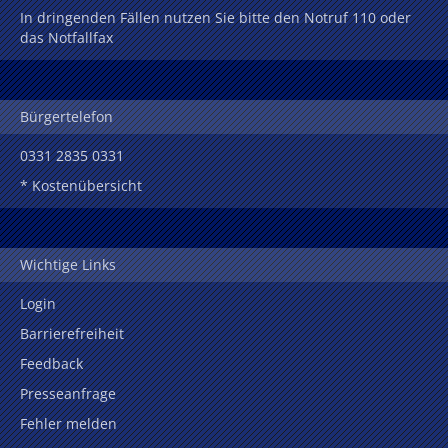
In dringenden Fällen nutzen Sie bitte den Notruf 110 oder
das Notfallfax
Bürgertelefon
0331 2835 0331
* Kostenübersicht
Wichtige Links
Login
Barrierefreiheit
Feedback
Presseanfrage
Fehler melden