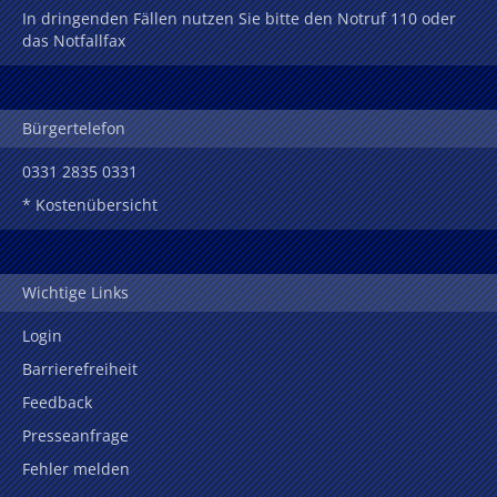
In dringenden Fällen nutzen Sie bitte den Notruf 110 oder
das Notfallfax
Bürgertelefon
0331 2835 0331
* Kostenübersicht
Wichtige Links
Login
Barrierefreiheit
Feedback
Presseanfrage
Fehler melden