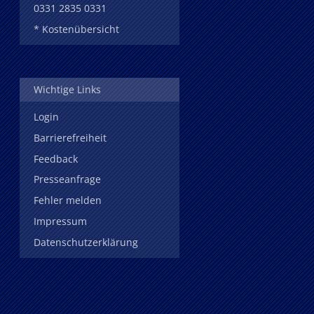
0331 2835 0331
* Kostenübersicht
Wichtige Links
Login
Barrierefreiheit
Feedback
Presseanfrage
Fehler melden
Impressum
Datenschutzerklärung