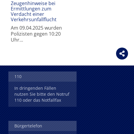
Zeugenhinweise bei
Ermittlungen zum
Verdacht einer
Verkehrsunfallflucht
Am 09.04.2025 wurden
Polizisten gegen 10:20
Uhr…
Mehr erfahren
110
In dringenden Fällen
nutzen Sie bitte den Notruf
110 oder das Notfallfax
Bürgertelefon