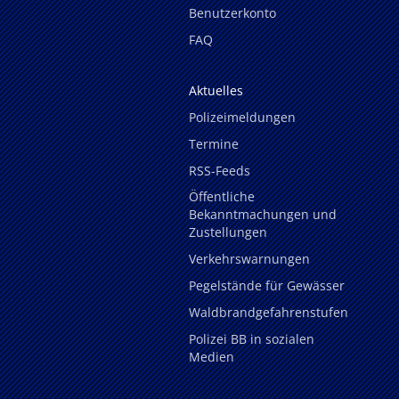
Benutzerkonto
FAQ
Aktuelles
Polizeimeldungen
Termine
RSS-Feeds
Öffentliche
Bekanntmachungen und
Zustellungen
Verkehrswarnungen
Pegelstände für Gewässer
Waldbrandgefahrenstufen
Polizei BB in sozialen
Medien