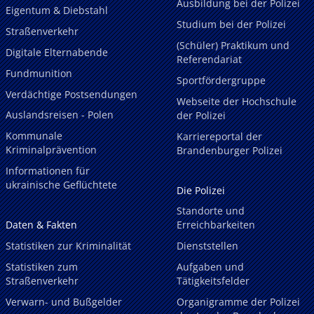
Ausbildung bei der Polizei
Eigentum & Diebstahl
Studium bei der Polizei
Straßenverkehr
(Schüler) Praktikum und
Digitale Elternabende
Referendariat
Fundmunition
Sportfördergruppe
Verdächtige Postsendungen
Webseite der Hochschule
Auslandsreisen - Polen
der Polizei
Kommunale
Karriereportal der
Kriminalprävention
Brandenburger Polizei
Informationen für
ukrainische Geflüchtete
Die Polizei
Standorte und
Daten & Fakten
Erreichbarkeiten
Statistiken zur Kriminalität
Dienststellen
Statistiken zum
Aufgaben und
Straßenverkehr
Tätigkeitsfelder
Verwarn- und Bußgelder
Organigramme der Polizei