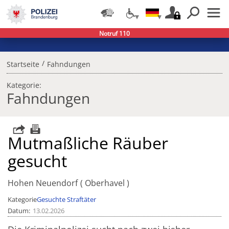
Notruf 110
/
Startseite
Fahndungen
Kategorie:
Fahndungen
Mutmaßliche Räuber
gesucht
Hohen Neuendorf
Oberhavel
Kategorie
Gesuchte Straftäter
Datum
13.02.2026