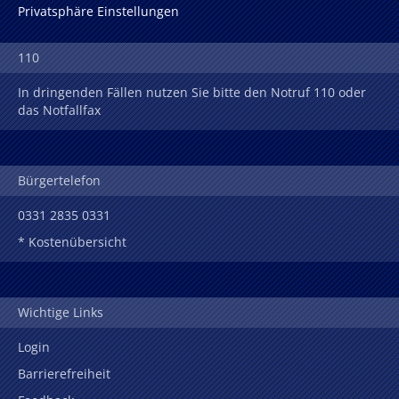
Privatsphäre Einstellungen
110
In dringenden Fällen nutzen Sie bitte den Notruf 110 oder
das Notfallfax
Bürgertelefon
0331 2835 0331
* Kostenübersicht
Wichtige Links
Login
Barrierefreiheit