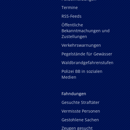
Termine
RSS-Feeds
Öffentliche
Bekanntmachungen und
Zustellungen
Verkehrswarnungen
Pegelstände für Gewässer
Waldbrandgefahrenstufen
Polizei BB in sozialen
Medien
Fahndungen
Gesuchte Straftäter
Vermisste Personen
Gestohlene Sachen
Zeugen gesucht