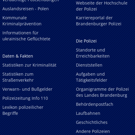
Webseite der Hochschule
Auslandsreisen - Polen
der Polizei
Kommunale
Karriereportal der
Kriminalprävention
Brandenburger Polizei
Informationen für
ukrainische Geflüchtete
Die Polizei
Standorte und
Daten & Fakten
Erreichbarkeiten
Statistiken zur Kriminalität
Dienststellen
Statistiken zum
Aufgaben und
Straßenverkehr
Tätigkeitsfelder
Verwarn- und Bußgelder
Organigramme der Polizei
des Landes Brandenburg
Polizeizeitung Info 110
Behördenpostfach
Lexikon polizeilicher
Begriffe
Laufbahnen
Geschichtliches
Andere Polizeien