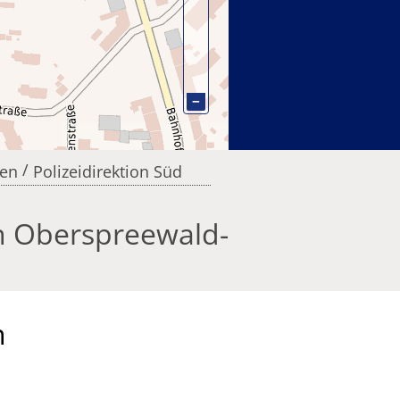
−
/
ten
Polizeidirektion Süd
on Oberspreewald-
n