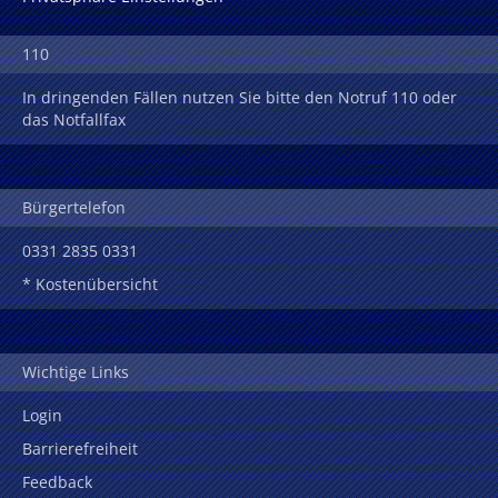
110
In dringenden Fällen nutzen Sie bitte den Notruf 110 oder
das Notfallfax
Bürgertelefon
0331 2835 0331
* Kostenübersicht
Wichtige Links
Login
Barrierefreiheit
Feedback